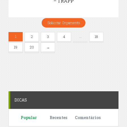
– TRAPP
Solicitar Orçamento
1
…
2
3
4
18
19
20
→
DICAS
Popular
Recentes
Comentários