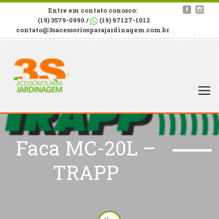
Entre em contato conosco:
(19) 3579-0990 /
(19) 97127-1012
contato@3sacessoriosparajardinagem.com.br
Faca MC-20L –
TRAPP