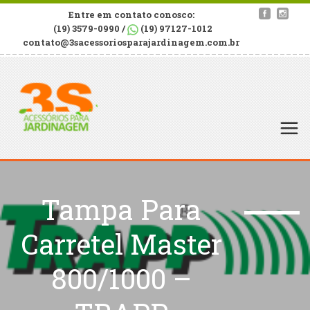
Entre em contato conosco:
(19) 3579-0990 /
(19) 97127-1012
contato@3sacessoriosparajardinagem.com.br
Tampa Para
Carretel Master
800/1000 –