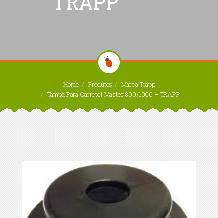
TRAPP
Home
Produtos
Marca Trapp
Tampa Para Carretel Master 800/1000 – TRAPP