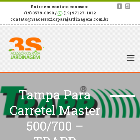
Entre em contato conosco:
(19) 3579-0990 /
(19) 97127-1012
contato@3sacessoriosparajardinagem.com.br
Tampa Para
Carretel Master
500/700 –