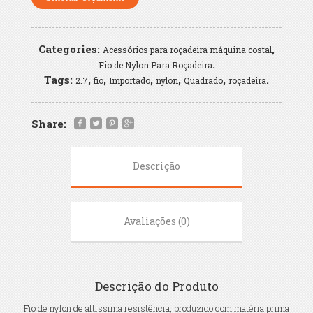
Categories:
,
Acessórios para roçadeira máquina costal
.
Fio de Nylon Para Roçadeira
Tags:
,
,
,
,
,
.
2.7
fio
Importado
nylon
Quadrado
roçadeira
Share:
Descrição
Avaliações (0)
Descrição do Produto
Fio de nylon de altíssima resistência, produzido com matéria prima